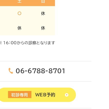
土
日
〇
休
休
休
※ 16：00からの診察となります
06-6788-8701
WEB予約
初診専用