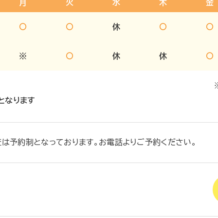
月
火
水
木
金
〇
〇
休
〇
〇
※
〇
休
休
〇
となります
査は予約制となっております。お電話よりご予約ください。
ら